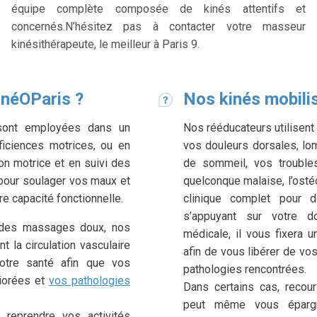
équipe complète composée de kinés attentifs et
concernés.N’hésitez pas à contacter votre masseur
kinésithérapeute, le meilleur à Paris 9.
inéOParis ?
Nos kinés mobili
e sont employées dans un
Nos rééducateurs utilisent
ficiences motrices, ou en
vos douleurs dorsales, lo
ion motrice et en suivi des
de sommeil, vos trouble
 pour soulager vos maux et
quelconque malaise, l’osté
re capacité fonctionnelle.
clinique complet pour d
s’appuyant sur votre do
 des massages doux, nos
médicale, il vous fixera 
 la circulation vasculaire
afin de vous libérer de vo
otre santé afin que vos
pathologies rencontrées.
liorées et
vos pathologies
Dans certains cas, recour
peut même vous épargn
 reprendre vos activités