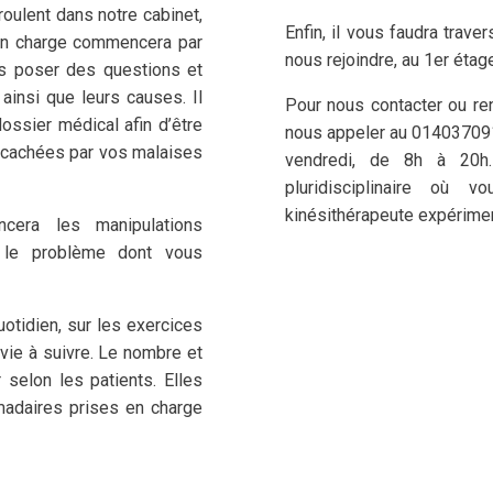
oulent dans notre cabinet,
Enfin, il vous faudra trave
 en charge commencera par
nous rejoindre, au 1
er
étage
us poser des questions et
ainsi que leurs causes. Il
Pour nous contacter ou re
ossier médical afin d’être
nous appeler au 01403709
s cachées par vos malaises
vendredi, de 8h à 20h
pluridisciplinaire où 
kinésithérapeute expérime
ncera les manipulations
 le problème dont vous
uotidien, sur les exercices
 vie à suivre. Le nombre et
selon les patients. Elles
adaires prises en charge