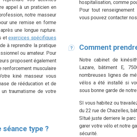
hospitalisation, comme pou
e appel à un praticien en
Pour tout renseignement 
profession, notre masseur
vous pouvez contacter nos 
pour une remise en forme
après une longue rupture.
s et
exercices spécifiques
ide à reprendre la pratique
Comment prendre
ssionnel ou amateur. Pour
Notre cabinet de kinésit
seurs proposent également
Lazare, bâtiment E, 750
e renforcement musculaire
nombreuses lignes de métr
. Votre kiné masseur vous
vélos a été installé si v
ase de rééducation et de
sous bonne garde de notre 
u un traumatisme de votre
SI vous habitez ou travaile
du 22 rue de Chazelles, bâ
SItué juste derriere le pa
garer votre vélo et notre ga
 séance type ?
sécurité.