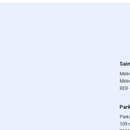
Sai
Métro
Métro
RER -
Par
Park
109 r